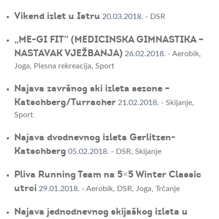
Vikend izlet u Istru
20.03.2018.
-
DSR
„ME-GI FIT“ (MEDICINSKA GIMNASTIKA –
NASTAVAK VJEŽBANJA)
26.02.2018.
-
Aerobik
,
Joga
,
Plesna rekreacija
,
Sport
Najava završnog ski izleta sezone –
Katschberg/Turracher
21.02.2018.
-
Skijanje
,
Sport
Najava dvodnevnog izleta Gerlitzen-
Katschberg
05.02.2018.
-
DSR
,
Skijanje
Pliva Running Team na 5×5 Winter Classic
utrci
29.01.2018.
-
Aerobik
,
DSR
,
Joga
,
Trčanje
Najava jednodnevnog skijaškog izleta u