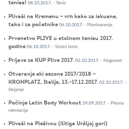
tenisa!
08.10.2017.
-
Tenis
Plivaši na Kremenu – vrh kako za iskusne,
tako i za početnike
06.10.2017.
-
Planinarenje
Prvenstvo PLIVE u stolnom tenisu 2017.
godine
06.10.2017.
-
Stolni tenis
Prijave za KUP Plive 2017.
03.10.2017.
-
Nogomet
Otvaranje ski sezone 2017/2018 –
KRONPLATZ, Italija, 13.-17.12.2017.
02.10.2017.
-
Skijanje
Počinje Latin Body Workout
29.09.2017.
-
Plesna
rekreacija
Plivaši na Plešivcu (ilitiga Uršljoj gori)