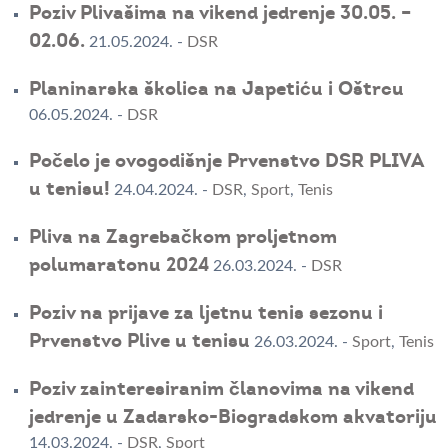
Poziv Plivašima na vikend jedrenje 30.05. –
02.06.
21.05.2024.
-
DSR
Planinarska školica na Japetiću i Oštrcu
06.05.2024.
-
DSR
Počelo je ovogodišnje Prvenstvo DSR PLIVA
u tenisu!
24.04.2024.
-
DSR
,
Sport
,
Tenis
Pliva na Zagrebačkom proljetnom
polumaratonu 2024
26.03.2024.
-
DSR
Poziv na prijave za ljetnu tenis sezonu i
Prvenstvo Plive u tenisu
26.03.2024.
-
Sport
,
Tenis
Poziv zainteresiranim članovima na vikend
jedrenje u Zadarsko-Biogradskom akvatoriju
14.03.2024.
-
DSR
,
Sport