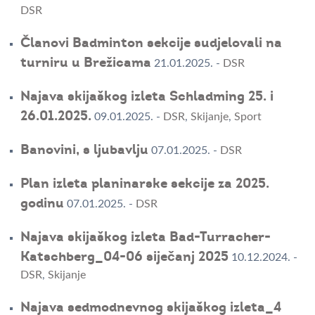
DSR
Članovi Badminton sekcije sudjelovali na
turniru u Brežicama
21.01.2025.
-
DSR
Najava skijaškog izleta Schladming 25. i
26.01.2025.
09.01.2025.
-
DSR
,
Skijanje
,
Sport
Banovini, s ljubavlju
07.01.2025.
-
DSR
Plan izleta planinarske sekcije za 2025.
godinu
07.01.2025.
-
DSR
Najava skijaškog izleta Bad-Turracher-
Katschberg_04-06 siječanj 2025
10.12.2024.
-
DSR
,
Skijanje
Najava sedmodnevnog skijaškog izleta_4