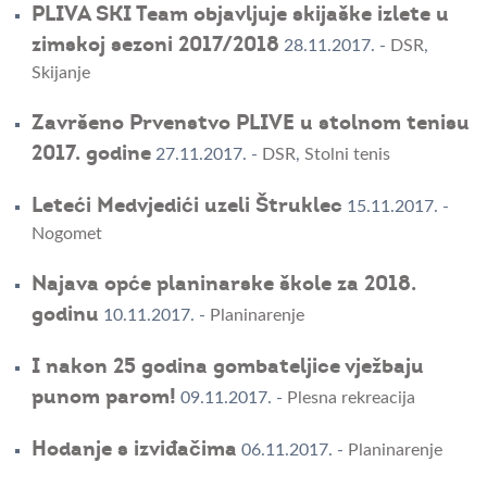
PLIVA SKI Team objavljuje skijaške izlete u
zimskoj sezoni 2017/2018
28.11.2017.
-
DSR
,
Skijanje
Završeno Prvenstvo PLIVE u stolnom tenisu
2017. godine
27.11.2017.
-
DSR
,
Stolni tenis
Leteći Medvjedići uzeli Štruklec
15.11.2017.
-
Nogomet
Najava opće planinarske škole za 2018.
godinu
10.11.2017.
-
Planinarenje
I nakon 25 godina gombateljice vježbaju
punom parom!
09.11.2017.
-
Plesna rekreacija
Hodanje s izviđačima
06.11.2017.
-
Planinarenje