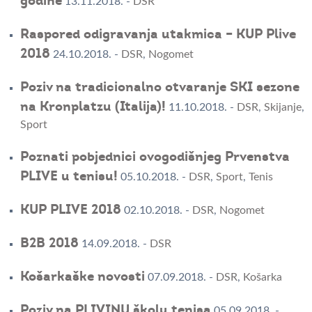
godine
13.11.2018.
-
DSR
Raspored odigravanja utakmica – KUP Plive
2018
24.10.2018.
-
DSR
,
Nogomet
Poziv na tradicionalno otvaranje SKI sezone
na Kronplatzu (Italija)!
11.10.2018.
-
DSR
,
Skijanje
,
Sport
Poznati pobjednici ovogodišnjeg Prvenstva
PLIVE u tenisu!
05.10.2018.
-
DSR
,
Sport
,
Tenis
KUP PLIVE 2018
02.10.2018.
-
DSR
,
Nogomet
B2B 2018
14.09.2018.
-
DSR
Košarkaške novosti
07.09.2018.
-
DSR
,
Košarka
Poziv na PLIVINU školu tenisa
05.09.2018.
-