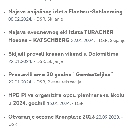
Najava skijaškog izleta Flachau-Schladming
08.02.2024.
-
DSR
,
Skijanje
Najava dvodnevnog ski izleta TURACHER
Hoeche – KATSCHBERG
22.01.2024.
-
DSR
,
Skijanje
Skijaši proveli krasan vikend u Dolomitima
22.01.2024.
-
DSR
,
Skijanje
Proslavili smo 30 godina “Gombateljica”
22.01.2024.
-
DSR
,
Plesna rekreacija
HPD Pliva organizira opću planinarsku školu
u 2024. godini!
15.01.2024.
-
DSR
Otvaranje sezone Kronplatz 2023
28.09.2023.
-
DSR