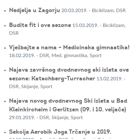
Nedjelja u Zagorju
20.03.2019.
-
Biciklizam
,
DSR
Budite fit i ove sezone
15.03.2019.
-
Biciklizam
,
DSR
Vježbajte s nama – Medicinska gimnastika!
18.02.2019.
-
DSR
,
Med. gimnastika
,
Sport
Najava završnog dvodnevnog ski izleta ove
sezone: Katschberg-Turracher
13.02.2019.
-
DSR
,
Skijanje
,
Sport
Najava novog dvodnevnog Ski izleta u Bad
Kleinkircheim i Gerlitzen (09. i 10. veljače)
29.01.2019.
-
DSR
,
Skijanje
,
Sport
Sekcija Aerobik Joga Trčanje u 2019.