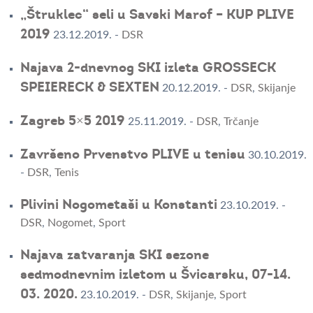
„Štruklec“ seli u Savski Marof – KUP PLIVE
2019
23.12.2019.
-
DSR
Najava 2-dnevnog SKI izleta GROSSECK
SPEIERECK & SEXTEN
20.12.2019.
-
DSR
,
Skijanje
Zagreb 5×5 2019
25.11.2019.
-
DSR
,
Trčanje
Završeno Prvenstvo PLIVE u tenisu
30.10.2019.
-
DSR
,
Tenis
Plivini Nogometaši u Konstanti
23.10.2019.
-
DSR
,
Nogomet
,
Sport
Najava zatvaranja SKI sezone
sedmodnevnim izletom u Švicarsku, 07-14.
03. 2020.
23.10.2019.
-
DSR
,
Skijanje
,
Sport