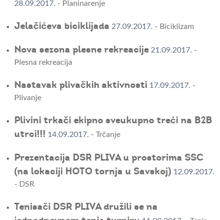
28.09.2017.
-
Planinarenje
Jelačićeva biciklijada
27.09.2017.
-
Biciklizam
Nova sezona plesne rekreacije
21.09.2017.
-
Plesna rekreacija
Nastavak plivačkih aktivnosti
17.09.2017.
-
Plivanje
Plivini trkači ekipno sveukupno treći na B2B
utrci!!!
14.09.2017.
-
Trčanje
Prezentacija DSR PLIVA u prostorima SSC
(na lokaciji HOTO tornja u Savskoj)
12.09.2017.
-
DSR
Tenisači DSR PLIVA družili se na