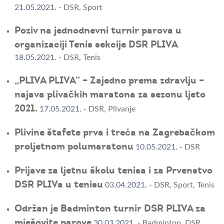
21.05.2021.
-
DSR
,
Sport
Poziv na jednodnevni turnir parova u
organizaciji Tenis sekcije DSR PLIVA
18.05.2021.
-
DSR
,
Tenis
„PLIVA PLIVA“ – Zajedno prema zdravlju –
najava plivačkih maratona za sezonu ljeto
2021.
17.05.2021.
-
DSR
,
Plivanje
Plivine štafete prva i treća na Zagrebačkom
proljetnom polumaratonu
10.05.2021.
-
DSR
Prijave za ljetnu školu tenisa i za Prvenstvo
DSR PLIVa u tenisu
03.04.2021.
-
DSR
,
Sport
,
Tenis
Održan je Badminton turnir DSR PLIVA za
mješovite parove
30.03.2021.
-
Badminton
,
DSR
,