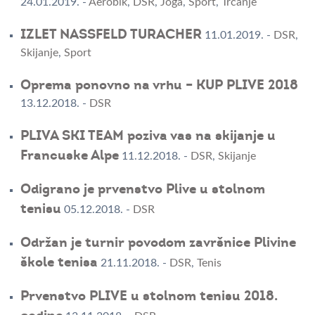
24.01.2019.
-
Aerobik
,
DSR
,
Joga
,
Sport
,
Trčanje
IZLET NASSFELD TURACHER
11.01.2019.
-
DSR
,
Skijanje
,
Sport
Oprema ponovno na vrhu – KUP PLIVE 2018
13.12.2018.
-
DSR
PLIVA SKI TEAM poziva vas na skijanje u
Francuske Alpe
11.12.2018.
-
DSR
,
Skijanje
Odigrano je prvenstvo Plive u stolnom
tenisu
05.12.2018.
-
DSR
Održan je turnir povodom završnice Plivine
škole tenisa
21.11.2018.
-
DSR
,
Tenis
Prvenstvo PLIVE u stolnom tenisu 2018.