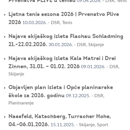
Prvenstva PLIVE u tenisu
09.04.2026.
-
DSR
,
Tenis
Ljetna tenis sezona 2026 | Prvenstvo Plive
2026
10.03.2026.
-
DSR
,
Tenis
Najava skijaškog izleta Flachau Schladming
21.-22.02.2026.
30.01.2026.
-
DSR
,
Skijanje
Najava skijaškog izleta Kals Matrei i Drei
Zinnen, 31.01. – 01.02. 2026
09.01.2026.
-
DSR
,
Skijanje
Objavljen plan izleta i Opće planinarske
škole za 2026. godinu
09.12.2025.
-
DSR
,
Planinarenje
Nassfeld, Katschberg, Turracher Hohe,
04.-06.01.2026.
15.11.2025.
-
Skijanje
,
Sport