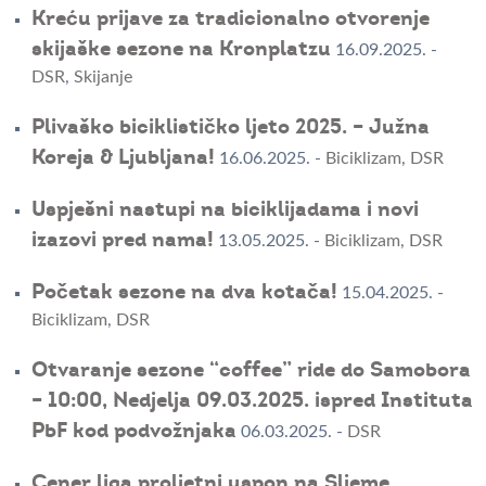
Kreću prijave za tradicionalno otvorenje
skijaške sezone na Kronplatzu
16.09.2025.
-
DSR
,
Skijanje
Plivaško biciklističko ljeto 2025. – Južna
Koreja & Ljubljana!
16.06.2025.
-
Biciklizam
,
DSR
Uspješni nastupi na biciklijadama i novi
izazovi pred nama!
13.05.2025.
-
Biciklizam
,
DSR
Početak sezone na dva kotača!
15.04.2025.
-
Biciklizam
,
DSR
Otvaranje sezone “coffee” ride do Samobora
– 10:00, Nedjelja 09.03.2025. ispred Instituta
PbF kod podvožnjaka
06.03.2025.
-
DSR
Cener liga proljetni uspon na Sljeme