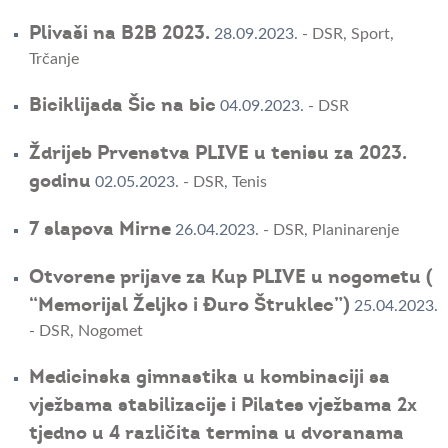
Plivaši na B2B 2023.
28.09.2023.
-
DSR
,
Sport
,
Trčanje
Biciklijada Šic na bic
04.09.2023.
-
DSR
Ždrijeb Prvenstva PLIVE u tenisu za 2023.
godinu
02.05.2023.
-
DSR
,
Tenis
7 slapova Mirne
26.04.2023.
-
DSR
,
Planinarenje
Otvorene prijave za Kup PLIVE u nogometu (
“Memorijal Željko i Đuro Štruklec”)
25.04.2023.
-
DSR
,
Nogomet
Medicinska gimnastika u kombinaciji sa
vježbama stabilizacije i Pilates vježbama 2x
tjedno u 4 različita termina u dvoranama