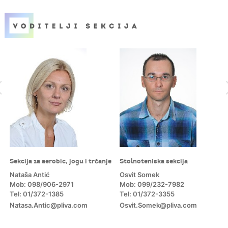
Sekcija za aerobic, jogu i trčanje
Stolnoteniska sekcija
Nataša Antić
Osvit Somek
Mob: 098/906-2971
Mob: 099/232-7982
Tel: 01/372-1385
Tel: 01/372-3355
Natasa.Antic@pliva.com
Osvit.Somek@pliva.com
m