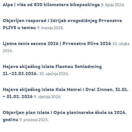
Alpe i više od 830 kilometara bikepackinga
8. lipnja 2026.
Objavljen raspored i ždrijeb ovogodišnjeg Prvenstva
PLIVE u tenisu
9. travnja 2026.
Ljetna tenis sezona 2026 | Prvenstvo Plive 2026
10. ožujka
2026.
Najava skijaškog izleta Flachau Schladming
21.-22.02.2026.
30. siječnja 2026.
Najava skijaškog izleta Kals Matrei i Drei Zinnen, 31.01.
– 01.02. 2026
9. siječnja 2026.
Objavljen plan izleta i Opće planinarske škole za 2026.
godinu
9. prosinca 2025.