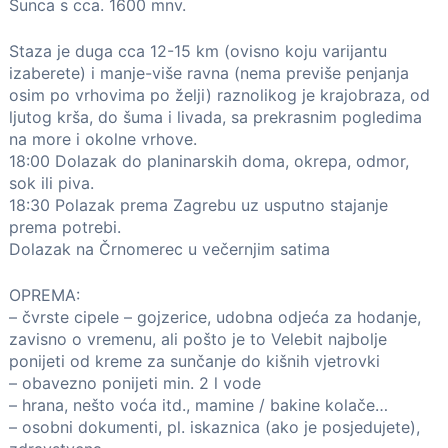
Sunca s cca. 1600 mnv.
Staza je duga cca 12-15 km (ovisno koju varijantu
izaberete) i manje-više ravna (nema previše penjanja
osim po vrhovima po želji) raznolikog je krajobraza, od
ljutog krša, do šuma i livada, sa prekrasnim pogledima
na more i okolne vrhove.
18:00 Dolazak do planinarskih doma, okrepa, odmor,
sok ili piva.
18:30 Polazak prema Zagrebu uz usputno stajanje
prema potrebi.
Dolazak na Črnomerec u večernjim satima
OPREMA:
– čvrste cipele – gojzerice, udobna odjeća za hodanje,
zavisno o vremenu, ali pošto je to Velebit najbolje
ponijeti od kreme za sunčanje do kišnih vjetrovki
– obavezno ponijeti min. 2 l vode
– hrana, nešto voća itd., mamine / bakine kolače…
– osobni dokumenti, pl. iskaznica (ako je posjedujete),