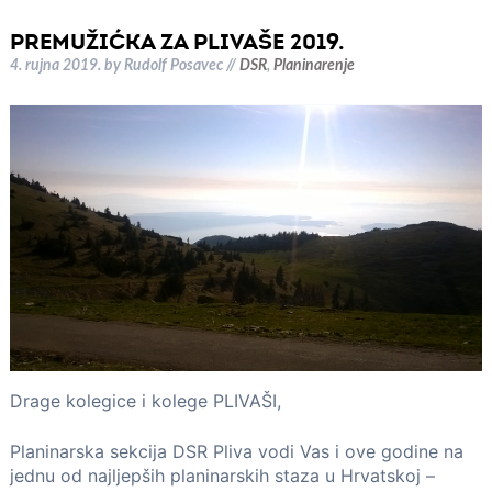
PREMUŽIĆKA ZA PLIVAŠE 2019.
4. rujna 2019.
by
Rudolf Posavec
//
DSR
,
Planinarenje
Drage kolegice i kolege PLIVAŠI,
Planinarska sekcija DSR Pliva vodi Vas i ove godine na
jednu od najljepših planinarskih staza u Hrvatskoj –