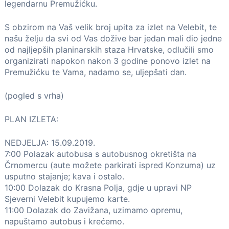
legendarnu Premužićku.
S obzirom na Vaš velik broj upita za izlet na Velebit, te
našu želju da svi od Vas dožive bar jedan mali dio jedne
od najljepših planinarskih staza Hrvatske, odlučili smo
organizirati napokon nakon 3 godine ponovo izlet na
Premužićku te Vama, nadamo se, uljepšati dan.
(pogled s vrha)
PLAN IZLETA:
NEDJELJA: 15.09.2019.
7:00 Polazak autobusa s autobusnog okretišta na
Črnomercu (aute možete parkirati ispred Konzuma) uz
usputno stajanje; kava i ostalo.
10:00 Dolazak do Krasna Polja, gdje u upravi NP
Sjeverni Velebit kupujemo karte.
11:00 Dolazak do Zavižana, uzimamo opremu,
napuštamo autobus i krećemo.