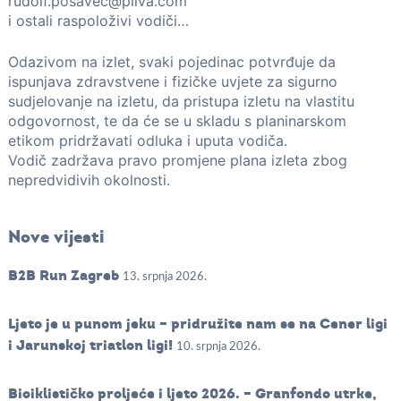
rudolf.posavec@pliva.com
i ostali raspoloživi vodiči…
Odazivom na izlet, svaki pojedinac potvrđuje da
ispunjava zdravstvene i fizičke uvjete za sigurno
sudjelovanje na izletu, da pristupa izletu na vlastitu
odgovornost, te da će se u skladu s planinarskom
etikom pridržavati odluka i uputa vodiča.
Vodič zadržava pravo promjene plana izleta zbog
nepredvidivih okolnosti.
Nove vijesti
B2B Run Zagreb
13. srpnja 2026.
Ljeto je u punom jeku – pridružite nam se na Cener ligi
i Jarunskoj triatlon ligi!
10. srpnja 2026.
Biciklističko proljeće i ljeto 2026. – Granfondo utrke,