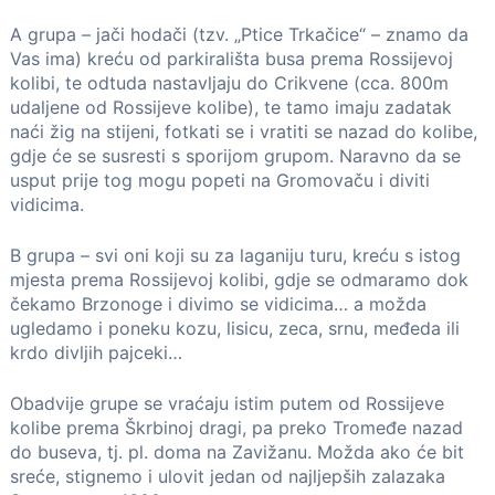
A grupa – jači hodači (tzv. „Ptice Trkačice“ – znamo da
Vas ima) kreću od parkirališta busa prema Rossijevoj
kolibi, te odtuda nastavljaju do Crikvene (cca. 800m
udaljene od Rossijeve kolibe), te tamo imaju zadatak
naći žig na stijeni, fotkati se i vratiti se nazad do kolibe,
gdje će se susresti s sporijom grupom. Naravno da se
usput prije tog mogu popeti na Gromovaču i diviti
vidicima.
B grupa – svi oni koji su za laganiju turu, kreću s istog
mjesta prema Rossijevoj kolibi, gdje se odmaramo dok
čekamo Brzonoge i divimo se vidicima… a možda
ugledamo i poneku kozu, lisicu, zeca, srnu, međeda ili
krdo divljih pajceki…
Obadvije grupe se vraćaju istim putem od Rossijeve
kolibe prema Škrbinoj dragi, pa preko Tromeđe nazad
do buseva, tj. pl. doma na Zavižanu. Možda ako će bit
sreće, stignemo i ulovit jedan od najljepših zalazaka