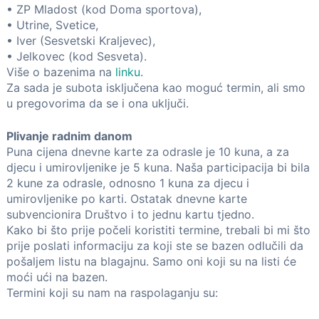
• ZP Mladost (kod Doma sportova),
• Utrine, Svetice,
• Iver (Sesvetski Kraljevec),
• Jelkovec (kod Sesveta).
Više o bazenima na
linku
.
Za sada je subota isključena kao moguć termin, ali smo
u pregovorima da se i ona uključi.
Plivanje radnim danom
Puna cijena dnevne karte za odrasle je 10 kuna, a za
djecu i umirovljenike je 5 kuna. Naša participacija bi bila
2 kune za odrasle, odnosno 1 kuna za djecu i
umirovljenike po karti. Ostatak dnevne karte
subvencionira Društvo i to jednu kartu tjedno.
Kako bi što prije počeli koristiti termine, trebali bi mi što
prije poslati informaciju za koji ste se bazen odlučili da
pošaljem listu na blagajnu. Samo oni koji su na listi će
moći ući na bazen.
Termini koji su nam na raspolaganju su: