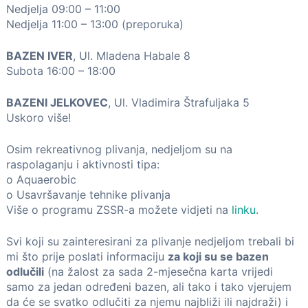
Nedjelja 09:00 – 11:00
Nedjelja 11:00 – 13:00 (preporuka)
BAZEN IVER
, Ul. Mladena Habale 8
Subota 16:00 – 18:00
BAZENI JELKOVEC
, Ul. Vladimira Štrafuljaka 5
Uskoro više!
Osim rekreativnog plivanja, nedjeljom su na
raspolaganju i aktivnosti tipa:
o Aquaerobic
o Usavršavanje tehnike plivanja
Više o programu ZSSR-a možete vidjeti na
linku
.
Svi koji su zainteresirani za plivanje nedjeljom trebali bi
mi što prije poslati informaciju
za koji su se bazen
odlučili
(na žalost za sada 2-mjesečna karta vrijedi
samo za jedan određeni bazen, ali tako i tako vjerujem
da će se svatko odlučiti za njemu najbliži ili najdraži) i