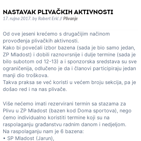
NASTAVAK PLIVAČKIH AKTIVNOSTI
17. rujna 2017.
by
Robert Erić
//
Plivanje
Od ove jeseni krećemo s drugačijim načinom
provođenja plivačkih aktivnosti.
Kako bi povećali izbor bazena (sada je bio samo jedan,
ZP Mladost) i dobili raznovrsnije i dulje termine (sada je
bilo subotom od 12-13) a i sponzorska sredstava su sve
ograničenija, odlučeno je da i članovi participiraju jedan
manji dio troškova.
Takva praksa se već koristi u većem broju sekcija, pa je
došao red i na nas plivače.
Više nećemo imati rezervirani termin sa stazama za
Plivu u ZP Mladost (bazen kod Doma sportova), nego
ćemo individualno koristiti termine koji su na
raspolaganju građanstvu radnim danom i nedjeljom.
Na raspolaganju nam je 6 bazena:
• SP Mladost (Jarun),