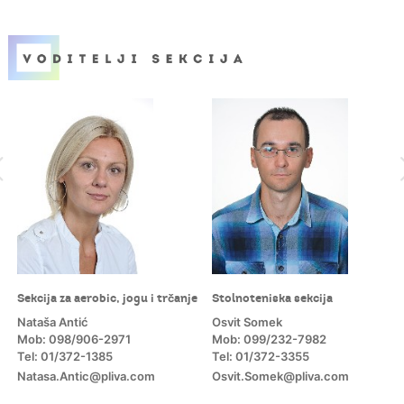
Sekcija za aerobic, jogu i trčanje
Stolnoteniska sekcija
Nataša Antić
Osvit Somek
Mob: 098/906-2971
Mob: 099/232-7982
Tel: 01/372-1385
Tel: 01/372-3355
Natasa.Antic@pliva.com
Osvit.Somek@pliva.com
m