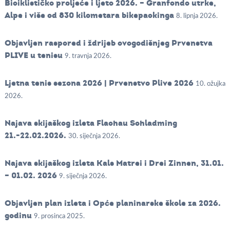
Biciklističko proljeće i ljeto 2026. – Granfondo utrke,
Alpe i više od 830 kilometara bikepackinga
8. lipnja 2026.
Objavljen raspored i ždrijeb ovogodišnjeg Prvenstva
PLIVE u tenisu
9. travnja 2026.
Ljetna tenis sezona 2026 | Prvenstvo Plive 2026
10. ožujka
2026.
Najava skijaškog izleta Flachau Schladming
21.-22.02.2026.
30. siječnja 2026.
Najava skijaškog izleta Kals Matrei i Drei Zinnen, 31.01.
– 01.02. 2026
9. siječnja 2026.
Objavljen plan izleta i Opće planinarske škole za 2026.
godinu
9. prosinca 2025.