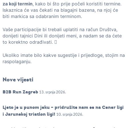
za koji termin
, kako bi što prije počeli koristiti termine.
Iskaznica će vas čekati na blagajni bazena, na njoj će
biti markica sa odabranim terminom.
Vaše participacije bi trebali uplatiti na račun Društva,
donijeti tajnici Dini ili donijeti meni, a nadam se da ćete
to korektno odrađivati. 
Ukoliko imate bilo kakve sugestije i prijedloge, stojim na
raspolaganju.
Nove vijesti
B2B Run Zagreb
13. srpnja 2026.
Ljeto je u punom jeku – pridružite nam se na Cener ligi
i Jarunskoj triatlon ligi!
10. srpnja 2026.