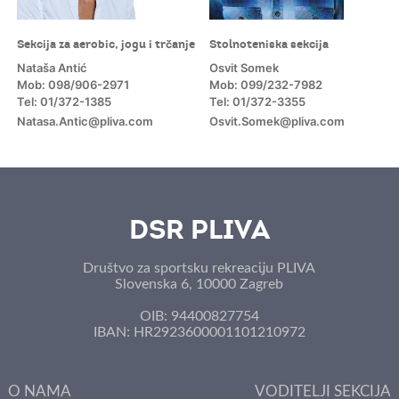
Sekcija za aerobic, jogu i trčanje
Stolnoteniska sekcija
Nataša Antić
Osvit Somek
Mob: 098/906-2971
Mob: 099/232-7982
Tel: 01/372-1385
Tel: 01/372-3355
Natasa.Antic@pliva.com
Osvit.Somek@pliva.com
m
DSR PLIVA
Društvo za sportsku rekreaciju PLIVA
Slovenska 6, 10000 Zagreb
OIB: 94400827754
IBAN: HR2923600001101210972
O NAMA
VODITELJI SEKCIJA