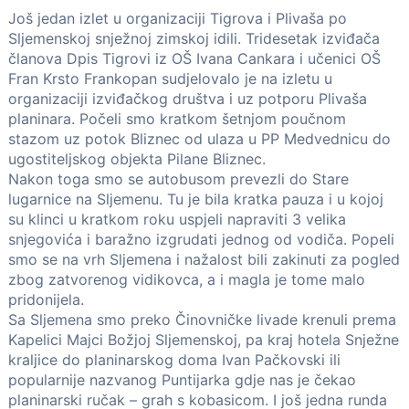
Još jedan izlet u organizaciji Tigrova i Plivaša po
Sljemenskoj snježnoj zimskoj idili. Tridesetak izviđača
članova Dpis Tigrovi iz OŠ Ivana Cankara i učenici OŠ
Fran Krsto Frankopan sudjelovalo je na izletu u
organizaciji izviđačkog društva i uz potporu Plivaša
planinara. Počeli smo kratkom šetnjom poučnom
stazom uz potok Bliznec od ulaza u PP Medvednicu do
ugostiteljskog objekta Pilane Bliznec.
Nakon toga smo se autobusom prevezli do Stare
lugarnice na Sljemenu. Tu je bila kratka pauza i u kojoj
su klinci u kratkom roku uspjeli napraviti 3 velika
snjegovića i baražno izgrudati jednog od vodiča. Popeli
smo se na vrh Sljemena i nažalost bili zakinuti za pogled
zbog zatvorenog vidikovca, a i magla je tome malo
pridonijela.
Sa Sljemena smo preko Činovničke livade krenuli prema
Kapelici Majci Božjoj Sljemenskoj, pa kraj hotela Snježne
kraljice do planinarskog doma Ivan Pačkovski ili
popularnije nazvanog Puntijarka gdje nas je čekao
planinarski ručak – grah s kobasicom. I još jedna runda