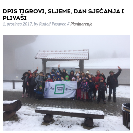
DPIS TIGROVI, SLJEME, DAN SJEĆANJA I
PLIVAŠI
1. prosinca 2017.
by
Rudolf Posavec
//
Planinarenje