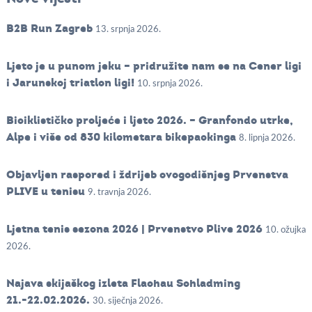
B2B Run Zagreb
13. srpnja 2026.
Ljeto je u punom jeku – pridružite nam se na Cener ligi
i Jarunskoj triatlon ligi!
10. srpnja 2026.
Biciklističko proljeće i ljeto 2026. – Granfondo utrke,
Alpe i više od 830 kilometara bikepackinga
8. lipnja 2026.
Objavljen raspored i ždrijeb ovogodišnjeg Prvenstva
PLIVE u tenisu
9. travnja 2026.
Ljetna tenis sezona 2026 | Prvenstvo Plive 2026
10. ožujka
2026.
Najava skijaškog izleta Flachau Schladming
21.-22.02.2026.
30. siječnja 2026.