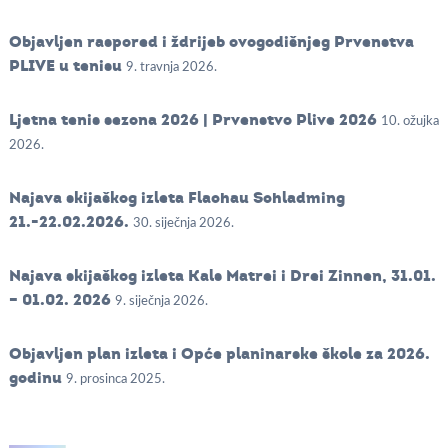
Objavljen raspored i ždrijeb ovogodišnjeg Prvenstva
PLIVE u tenisu
9. travnja 2026.
Ljetna tenis sezona 2026 | Prvenstvo Plive 2026
10. ožujka
2026.
Najava skijaškog izleta Flachau Schladming
21.-22.02.2026.
30. siječnja 2026.
Najava skijaškog izleta Kals Matrei i Drei Zinnen, 31.01.
– 01.02. 2026
9. siječnja 2026.
Objavljen plan izleta i Opće planinarske škole za 2026.
godinu
9. prosinca 2025.