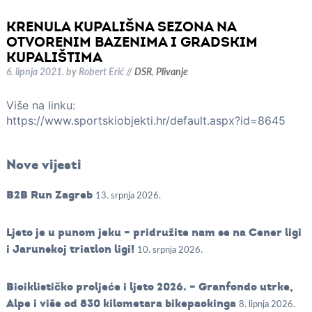
KRENULA KUPALIŠNA SEZONA NA
OTVORENIM BAZENIMA I GRADSKIM
KUPALIŠTIMA
6. lipnja 2021.
by
Robert Erić
//
DSR
,
Plivanje
Više na linku:
https://www.sportskiobjekti.hr/default.aspx?id=8645
Nove vijesti
B2B Run Zagreb
13. srpnja 2026.
Ljeto je u punom jeku – pridružite nam se na Cener ligi
i Jarunskoj triatlon ligi!
10. srpnja 2026.
Biciklističko proljeće i ljeto 2026. – Granfondo utrke,
Alpe i više od 830 kilometara bikepackinga
8. lipnja 2026.