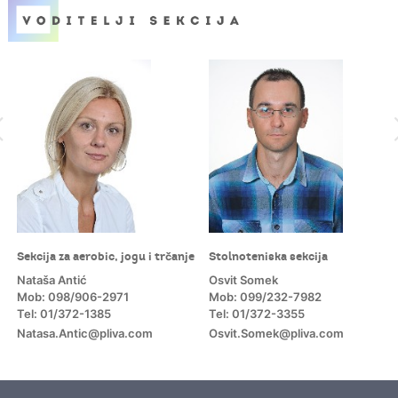
Sekcija za aerobic, jogu i trčanje
Stolnoteniska sekcija
Nataša Antić
Osvit Somek
Mob: 098/906-2971
Mob: 099/232-7982
Tel: 01/372-1385
Tel: 01/372-3355
Natasa.Antic@pliva.com
Osvit.Somek@pliva.com
m