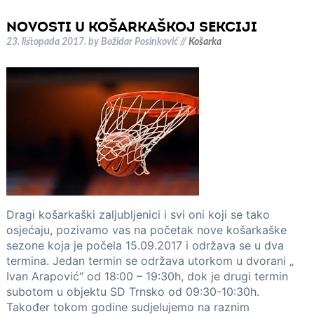
NOVOSTI U KOŠARKAŠKOJ SEKCIJI
23. listopada 2017.
by
Božidar Posinković
//
Košarka
Dragi košarkaški zaljubljenici i svi oni koji se tako
osjećaju, pozivamo vas na početak nove košarkaške
sezone koja je počela 15.09.2017 i održava se u dva
termina. Jedan termin se održava utorkom u dvorani „
Ivan Arapović“ od 18:00 – 19:30h, dok je drugi termin
subotom u objektu SD Trnsko od 09:30-10:30h.
Također tokom godine sudjelujemo na raznim