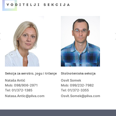
Sekcija za aerobic, jogu i trčanje
Stolnoteniska sekcija
Nataša Antić
Osvit Somek
Mob: 098/906-2971
Mob: 099/232-7982
Tel: 01/372-1385
Tel: 01/372-3355
Natasa.Antic@pliva.com
Osvit.Somek@pliva.com
m