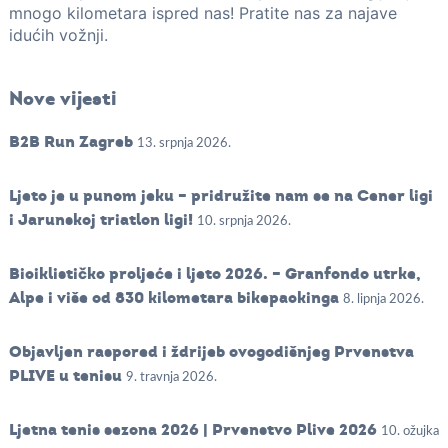
mnogo kilometara ispred nas! Pratite nas za najave
idućih vožnji.
Nove vijesti
B2B Run Zagreb
13. srpnja 2026.
Ljeto je u punom jeku – pridružite nam se na Cener ligi
i Jarunskoj triatlon ligi!
10. srpnja 2026.
Biciklističko proljeće i ljeto 2026. – Granfondo utrke,
Alpe i više od 830 kilometara bikepackinga
8. lipnja 2026.
Objavljen raspored i ždrijeb ovogodišnjeg Prvenstva
PLIVE u tenisu
9. travnja 2026.
Ljetna tenis sezona 2026 | Prvenstvo Plive 2026
10. ožujka