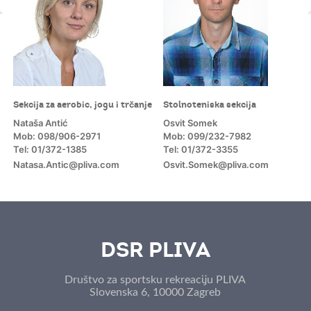
Sekcija za aerobic, jogu i trčanje
Stolnoteniska sekcija
Nataša Antić
Osvit Somek
Mob: 098/906-2971
Mob: 099/232-7982
Tel: 01/372-1385
Tel: 01/372-3355
Natasa.Antic@pliva.com
Osvit.Somek@pliva.com
m
DSR PLIVA
Društvo za sportsku rekreaciju PLIVA
Slovenska 6, 10000 Zagreb