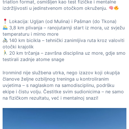
triatlon format, osmišljen kao test fizičke i mentalne
izdržljivosti u jedinstvenom otočkom okruženju.
Lokacija: Ugljan (od Mulina) i Pašman (do Tkona)
3,8 km plivanja – ranojutarnji start iz mora, uz svježu
temperaturu i mirno more
140 km bicikla – tehnički zanimljiva ruta kroz valoviti
otočki krajolik
20 km trčanja – završna disciplina uz more, gdje smo
testirali zadnje atome snage
Ironmind nije službena utrka, nego izazov koji okuplja
članove željne ozbiljnog treninga u kontroliranim
uvjetima – s naglaskom na samodisciplinu, podršku
ekipe i čistu volju. Čestitke svim sudionicima – ne samo
na fizičkom rezultatu, već i mentalnoj snazi!