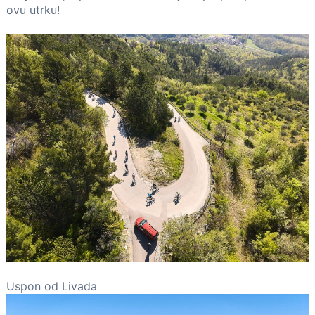
ovu utrku!
Uspon od Livada