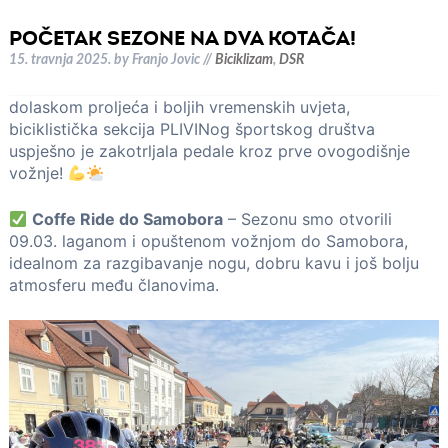
POČETAK SEZONE NA DVA KOTAČA!
15. travnja 2025.
by
Franjo Jovic
//
Biciklizam
,
DSR
dolaskom proljeća i boljih vremenskih uvjeta,
biciklistička sekcija PLIVINog športskog društva
uspješno je zakotrljala pedale kroz prve ovogodišnje
vožnje!
Coffe Ride do Samobora
– Sezonu smo otvorili
09.03. laganom i opuštenom vožnjom do Samobora,
idealnom za razgibavanje nogu, dobru kavu i još bolju
atmosferu među članovima.