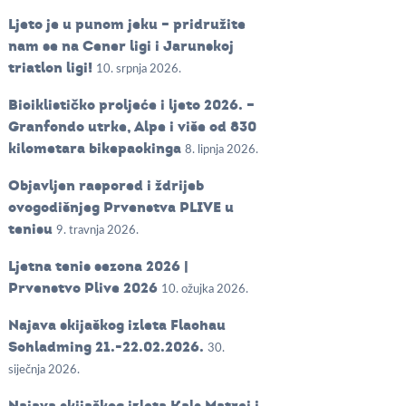
Ljeto je u punom jeku – pridružite
nam se na Cener ligi i Jarunskoj
triatlon ligi!
10. srpnja 2026.
Biciklističko proljeće i ljeto 2026. –
Granfondo utrke, Alpe i više od 830
kilometara bikepackinga
8. lipnja 2026.
Objavljen raspored i ždrijeb
ovogodišnjeg Prvenstva PLIVE u
tenisu
9. travnja 2026.
Ljetna tenis sezona 2026 |
Prvenstvo Plive 2026
10. ožujka 2026.
Najava skijaškog izleta Flachau
Schladming 21.-22.02.2026.
30.
siječnja 2026.
Najava skijaškog izleta Kals Matrei i