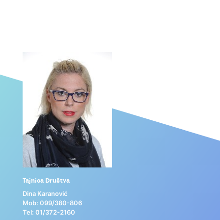
Tajnica Društva
Badminton sekcija
Dina Karanović
Jadranka Mička
Mob: 099/380-806
Mob: 099/680-3860
Tel: 01/372-2160
Tel: 01/372-2081