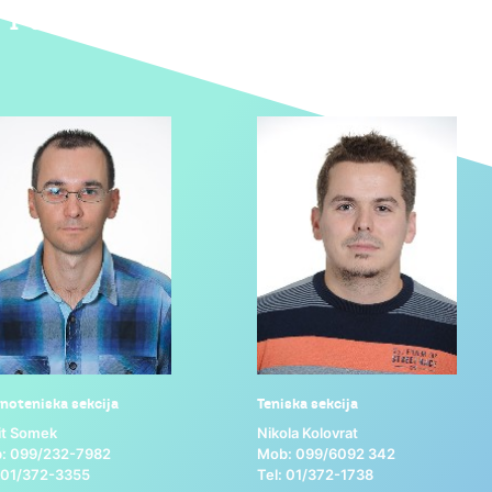
noteniska sekcija
Teniska sekcija
it Somek
Nikola Kolovrat
: 099/232-7982
Mob: 099/6092 342
: 01/372-3355
Tel: 01/372-1738