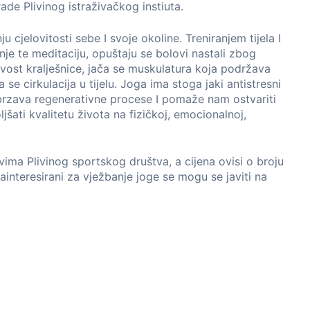
de Plivinog istraživačkog instiuta.
cjelovitosti sebe I svoje okoline. Treniranjem tijela I
je te meditaciju, opuštaju se bolovi nastali zbog
ivost kralješnice, jača se muskulatura koja podržava
 se cirkulacija u tijelu. Joga ima stoga jaki antistresni
brzava regenerativne procese I pomaže nam ostvariti
jšati kvalitetu života na fizičkoj, emocionalnoj,
ima Plivinog sportskog društva, a cijena ovisi o broju
interesirani za vježbanje joge se mogu se javiti na