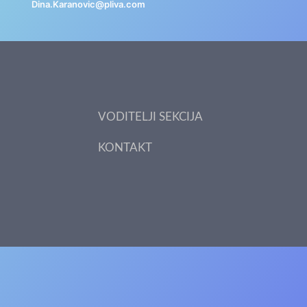
Dina.Karanovic@pliva.com
jadranka.micka@pliva
VODITELJI SEKCIJA
KONTAKT