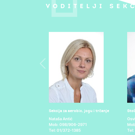
Sekcija za aerobic, jogu i trčanje
Stol
nastika
Nataša Antić
Osv
kiljić
Mob: 098/906-2971
Mob
913
Tel: 01/372-1385
Tel
66