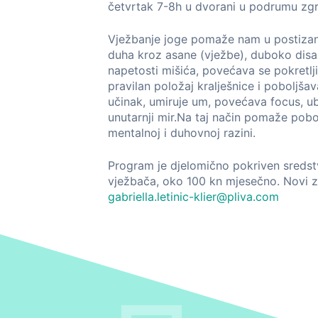
četvrtak 7-8h u dvorani u podrumu zgra
Vježbanje joge pomaže nam u postizanju 
duha kroz asane (vježbe), duboko disan
napetosti mišića, povećava se pokretlj
pravilan položaj kralješnice i poboljšava
učinak, umiruje um, povećava focus, u
unutarnji mir.Na taj način pomaže pobol
mentalnoj i duhovnoj razini.
Program je djelomično pokriven sredstv
vježbača, oko 100 kn mjesečno. Novi za
gabriella.letinic-klier@pliva.com