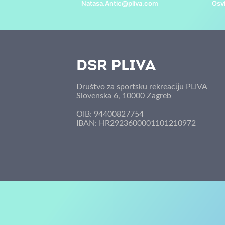
Natasa.Antic@pliva.com
Osv
Skiljic@pliva.com
DSR PLIVA
Društvo za sportsku rekreaciju PLIVA
Slovenska 6, 10000 Zagreb
OIB: 94400827754
IBAN: HR2923600001101210972