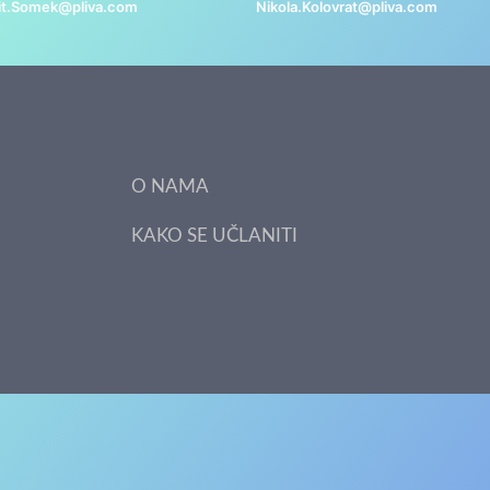
it.Somek@pliva.com
Nikola.Kolovrat@pliva.com
O NAMA
KAKO SE UČLANITI