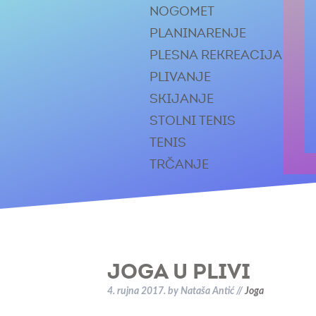
NOGOMET
PLANINARENJE
PLESNA REKREACIJA
PLIVANJE
SKIJANJE
STOLNI TENIS
TENIS
TRČANJE
JOGA U PLIVI
4. rujna 2017.
by
Nataša Antić
//
Joga