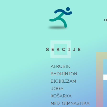
AEROBIK
BADMINTON
BICIKLIZAM
JOGA
KOŠARKA
MED. GIMNASTIKA