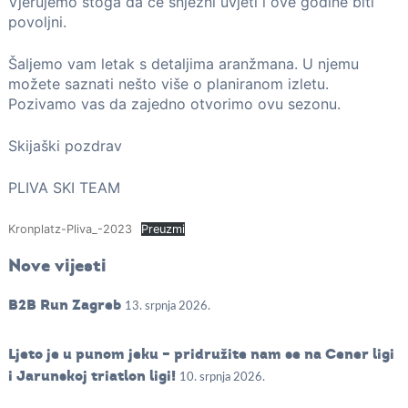
Vjerujemo stoga da će snježni uvjeti i ove godine biti
povoljni.
Šaljemo vam letak s detaljima aranžmana. U njemu
možete saznati nešto više o planiranom izletu.
Pozivamo vas da zajedno otvorimo ovu sezonu.
Skijaški pozdrav
PLIVA SKI TEAM
Kronplatz-Pliva_-2023
Preuzmi
Nove vijesti
B2B Run Zagreb
13. srpnja 2026.
Ljeto je u punom jeku – pridružite nam se na Cener ligi
i Jarunskoj triatlon ligi!
10. srpnja 2026.