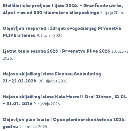
Biciklističko proljeće i ljeto 2026. – Granfondo utrke,
Alpe i više od 830 kilometara bikepackinga
8. lipnja 2026.
Objavljen raspored i ždrijeb ovogodišnjeg Prvenstva
PLIVE u tenisu
9. travnja 2026.
Ljetna tenis sezona 2026 | Prvenstvo Plive 2026
10. ožujka
2026.
Najava skijaškog izleta Flachau Schladming
21.-22.02.2026.
30. siječnja 2026.
Najava skijaškog izleta Kals Matrei i Drei Zinnen, 31.01.
– 01.02. 2026
9. siječnja 2026.
Objavljen plan izleta i Opće planinarske škole za 2026.
godinu
9. prosinca 2025.