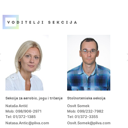
Sekcija za aerobic, jogu i trčanje
Stolnoteniska sekcija
Nataša Antić
Osvit Somek
Mob: 098/906-2971
Mob: 099/232-7982
Tel: 01/372-1385
Tel: 01/372-3355
Natasa.Antic@pliva.com
Osvit.Somek@pliva.com
m