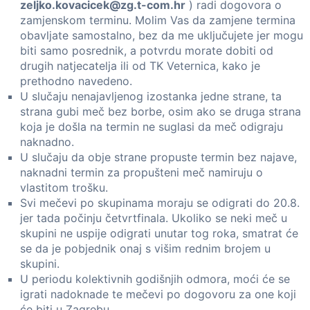
zeljko.kovacicek@zg.t-com.hr
) radi dogovora o
zamjenskom terminu. Molim Vas da zamjene termina
obavljate samostalno, bez da me uključujete jer mogu
biti samo posrednik, a potvrdu morate dobiti od
drugih natjecatelja ili od TK Veternica, kako je
prethodno navedeno.
U slučaju nenajavljenog izostanka jedne strane, ta
strana gubi meč bez borbe, osim ako se druga strana
koja je došla na termin ne suglasi da meč odigraju
naknadno.
U slučaju da obje strane propuste termin bez najave,
naknadni termin za propušteni meč namiruju o
vlastitom trošku.
Svi mečevi po skupinama moraju se odigrati do 20.8.
jer tada počinju četvrtfinala. Ukoliko se neki meč u
skupini ne uspije odigrati unutar tog roka, smatrat će
se da je pobjednik onaj s višim rednim brojem u
skupini.
U periodu kolektivnih godišnjih odmora, moći će se
igrati nadoknade te mečevi po dogovoru za one koji
će biti u Zagrebu.