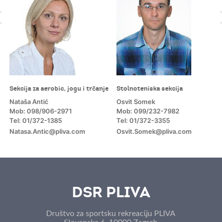
Sekcija za aerobic, jogu i trčanje
Stolnoteniska sekcija
Nataša Antić
Osvit Somek
Mob: 098/906-2971
Mob: 099/232-7982
Tel: 01/372-1385
Tel: 01/372-3355
Natasa.Antic@pliva.com
Osvit.Somek@pliva.com
m
DSR PLIVA
Društvo za sportsku rekreaciju PLIVA