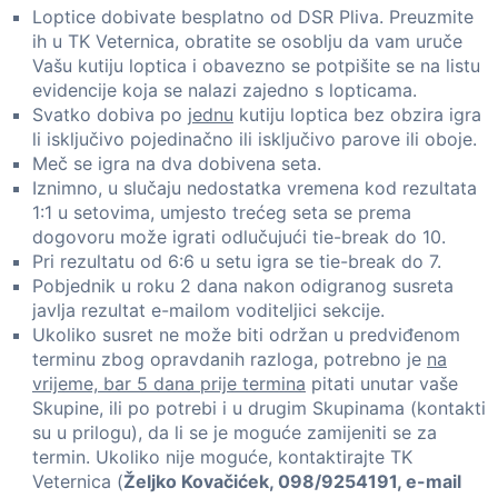
Loptice dobivate besplatno od DSR Pliva. Preuzmite
ih u TK Veternica, obratite se osoblju da vam uruče
Vašu kutiju loptica i obavezno se potpišite se na listu
evidencije koja se nalazi zajedno s lopticama.
Svatko dobiva po
jednu
kutiju loptica bez obzira igra
li isključivo pojedinačno ili isključivo parove ili oboje.
Meč se igra na dva dobivena seta.
Iznimno, u slučaju nedostatka vremena kod rezultata
1:1 u setovima, umjesto trećeg seta se prema
dogovoru može igrati odlučujući tie-break do 10.
Pri rezultatu od 6:6 u setu igra se tie-break do 7.
Pobjednik u roku 2 dana nakon odigranog susreta
javlja rezultat e-mailom voditeljici sekcije.
Ukoliko susret ne može biti održan u predviđenom
terminu zbog opravdanih razloga, potrebno je
na
vrijeme, bar 5 dana prije termina
pitati unutar vaše
Skupine, ili po potrebi i u drugim Skupinama (kontakti
su u prilogu), da li se je moguće zamijeniti se za
termin. Ukoliko nije moguće, kontaktirajte TK
Veternica (
Željko Kovačićek, 098/9254191, e-mail