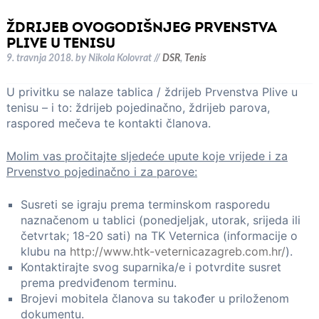
ŽDRIJEB OVOGODIŠNJEG PRVENSTVA
PLIVE U TENISU
9. travnja 2018.
by
Nikola Kolovrat
//
DSR
,
Tenis
U privitku se nalaze tablica / ždrijeb Prvenstva Plive u
tenisu – i to: ždrijeb pojedinačno, ždrijeb parova,
raspored mečeva te kontakti članova.
Molim vas pročitajte sljedeće upute koje vrijede i za
Prvenstvo pojedinačno i za parove:
Susreti se igraju prema terminskom rasporedu
naznačenom u tablici (ponedjeljak, utorak, srijeda ili
četvrtak; 18-20 sati) na TK Veternica (informacije o
klubu na
http://www.htk-veternicazagreb.com.hr/
).
Kontaktirajte svog suparnika/e i potvrdite susret
prema predviđenom terminu.
Brojevi mobitela članova su također u priloženom
dokumentu.