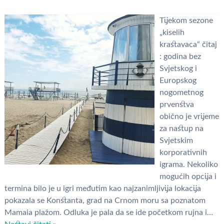
Tijekom sezone
„kiselih
krastavaca“ čitaj
: godina bez
Svjetskog i
Europskog
nogometnog
prvenstva
obično je vrijeme
za nastup na
Svjetskim
korporativnih
igrama. Nekoliko
mogućih opcija i
termina bilo je u igri međutim kao najzanimljivija lokacija
pokazala se Konstanta, grad na Crnom moru sa poznatom
Mamaia plažom. Odluka je pala da se ide početkom rujna i…