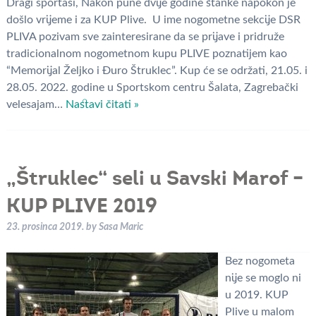
Dragi sportaši, Nakon pune dvije godine stanke napokon je
došlo vrijeme i za KUP Plive. U ime nogometne sekcije DSR
PLIVA pozivam sve zainteresirane da se prijave i pridruže
tradicionalnom nogometnom kupu PLIVE poznatijem kao
“Memorijal Željko i Đuro Štruklec”. Kup će se održati, 21.05. i
28.05. 2022. godine u Sportskom centru Šalata, Zagrebački
velesajam…
Nastavi čitati »
„Štruklec“ seli u Savski Marof –
KUP PLIVE 2019
23. prosinca 2019.
by
Sasa Maric
Bez nogometa
nije se moglo ni
u 2019. KUP
Plive u malom