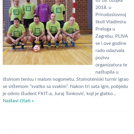
su 18. ožujka
2018. u
Prirodoslovnoj
školi Vladimira
Preloga u
Zagrebu. PLIVA
se i ove godine
rado odazvala
pozivu
organizatora te
nastupila u
stolnom tenisu i malom nogometu. Stolnoteniski turnir igrao
se sistemom ‘‘svatko sa svakim’’. Nakon tri sata igre, pobjedu
je odnio student FKIT-a, Juraj Tonković, koji je glatko…
Nastavi čitati »