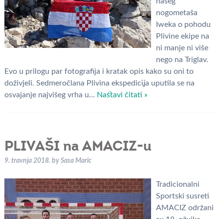
našeg
nogometaša
Iweka o pohodu
Plivine ekipe na
ni manje ni više
nego na Triglav.
Evo u prilogu par fotografija i kratak opis kako su oni to
doživjeli. Sedmeročlana Plivina ekspedicija uputila se na
osvajanje najvišeg vrha u…
Nastavi čitati »
PLIVAŠI na AMACIZ-u
9. travnja 2018.
by
Sasa Maric
Tradicionalni
Sportski susreti
AMACIZ održani