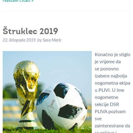
Nastavi čitati »
Štruklec 2019
22. listopada 2019.
by
Sasa Maric
Konačno je stiglo
je vrijeme da
se ponovno
izabere najbolja
nogometna ekipa
u PLIVI. U ime
nogometne
sekcije DSR
PLIVA pozivam
sve
zainteresirane da