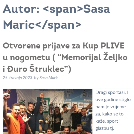
Autor: <span>Sasa
Maric</span>
Otvorene prijave za Kup PLIVE
u nogometu ( “Memorijal Željko
i Đuro Štruklec”)
25. travnja 2023.
by
Sasa Maric
Dragi sportaši, I
ove godine stiglo
nam je vrijeme
za, kako se to
kaže, sport i
glazbu tj.