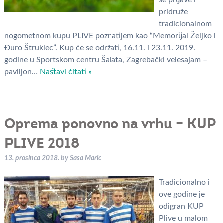
se prijave i
pridruže
tradicionalnom
nogometnom kupu PLIVE poznatijem kao “Memorijal Željko i
Đuro Štruklec”. Kup će se održati, 16.11. i 23.11. 2019.
godine u Sportskom centru Šalata, Zagrebački velesajam –
paviljon…
Nastavi čitati »
Oprema ponovno na vrhu – KUP
PLIVE 2018
13. prosinca 2018.
by
Sasa Maric
Tradicionalno i
ove godine je
odigran KUP
Plive u malom