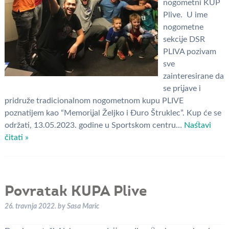
nogometni KUP
Plive. U ime
nogometne
sekcije DSR
PLIVA pozivam
sve
zainteresirane da
se prijave i
pridruže tradicionalnom nogometnom kupu PLIVE
poznatijem kao “Memorijal Željko i Đuro Štruklec”. Kup će se
održati, 13.05.2023. godine u Sportskom centru…
Nastavi
čitati »
Povratak KUPA Plive
26. travnja 2022.
by
Sasa Maric