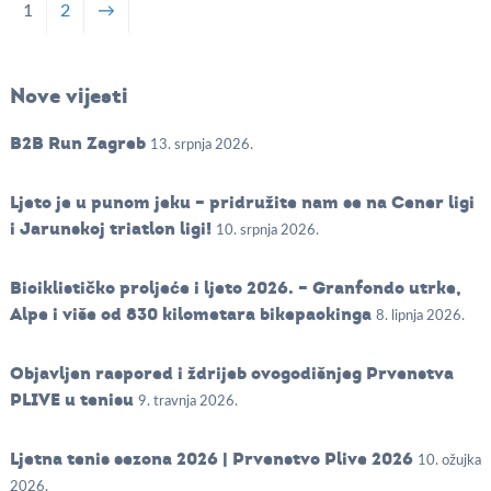
1
2
→
Nove vijesti
B2B Run Zagreb
13. srpnja 2026.
Ljeto je u punom jeku – pridružite nam se na Cener ligi
i Jarunskoj triatlon ligi!
10. srpnja 2026.
Biciklističko proljeće i ljeto 2026. – Granfondo utrke,
Alpe i više od 830 kilometara bikepackinga
8. lipnja 2026.
Objavljen raspored i ždrijeb ovogodišnjeg Prvenstva
PLIVE u tenisu
9. travnja 2026.
Ljetna tenis sezona 2026 | Prvenstvo Plive 2026
10. ožujka
2026.