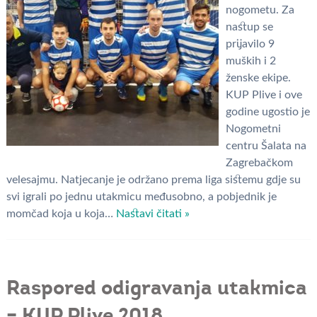
nogometu. Za
nastup se
prijavilo 9
muških i 2
ženske ekipe.
KUP Plive i ove
godine ugostio je
Nogometni
centru Šalata na
Zagrebačkom
velesajmu. Natjecanje je održano prema liga sistemu gdje su
svi igrali po jednu utakmicu međusobno, a pobjednik je
momčad koja u koja…
Nastavi čitati »
Raspored odigravanja utakmica
– KUP Plive 2018