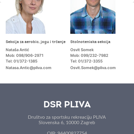
Sekcija za aerobic, jogu i trčanje
Stolnoteniska sekcija
Nataša Antić
Osvit Somek
Mob: 098/906-2971
Mob: 099/232-7982
Tel: 01/372-1385
Tel: 01/372-3355
Natasa.Antic@pliva.com
Osvit.Somek@pliva.com
m
DSR PLIVA
Društvo za sportsku rekreaciju PLIVA
Slovenska 6, 10000 Zagreb
OIB: 94400827754