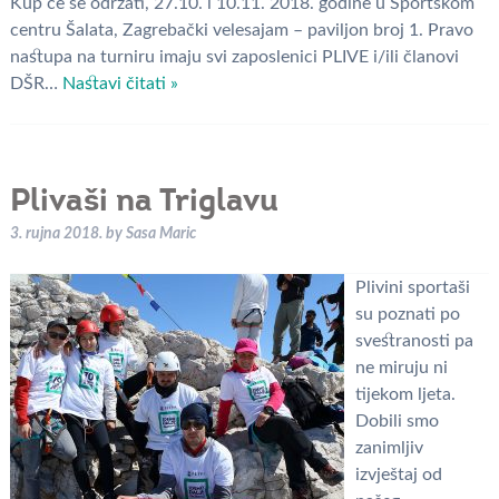
Kup će se održati, 27.10. i 10.11. 2018. godine u Sportskom
centru Šalata, Zagrebački velesajam – paviljon broj 1. Pravo
nastupa na turniru imaju svi zaposlenici PLIVE i/ili članovi
DŠR…
Nastavi čitati »
Plivaši na Triglavu
3. rujna 2018.
by
Sasa Maric
Plivini sportaši
su poznati po
svestranosti pa
ne miruju ni
tijekom ljeta.
Dobili smo
zanimljiv
izvještaj od