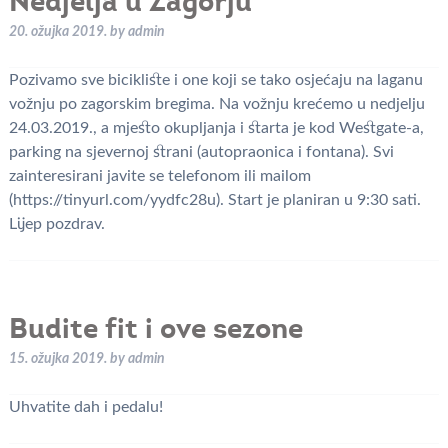
Nedjelja u Zagorju
20. ožujka 2019.
by
admin
Pozivamo sve bicikliste i one koji se tako osjećaju na laganu
vožnju po zagorskim bregima. Na vožnju krećemo u nedjelju
24.03.2019., a mjesto okupljanja i starta je kod Westgate-a,
parking na sjevernoj strani (autopraonica i fontana). Svi
zainteresirani javite se telefonom ili mailom
(https://tinyurl.com/yydfc28u). Start je planiran u 9:30 sati.
Lijep pozdrav.
Budite fit i ove sezone
15. ožujka 2019.
by
admin
Uhvatite dah i pedalu!