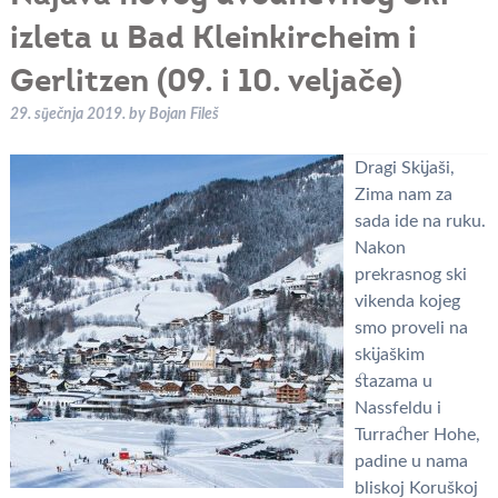
izleta u Bad Kleinkircheim i
Gerlitzen (09. i 10. veljače)
29. siječnja 2019.
by
Bojan Fileš
Dragi Skijaši,
Zima nam za
sada ide na ruku.
Nakon
prekrasnog ski
vikenda kojeg
smo proveli na
skijaškim
stazama u
Nassfeldu i
Turracher Hohe,
padine u nama
bliskoj Koruškoj