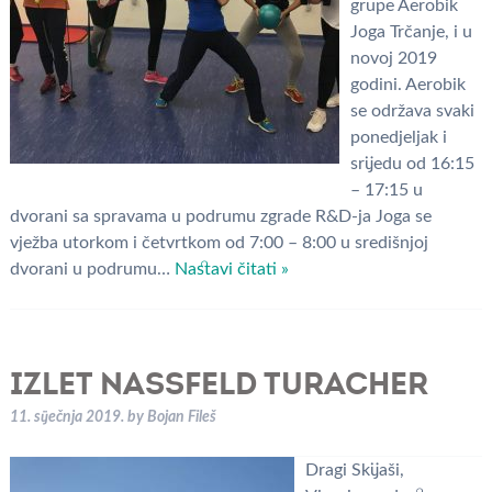
grupe Aerobik
Joga Trčanje, i u
novoj 2019
godini. Aerobik
se održava svaki
ponedjeljak i
srijedu od 16:15
– 17:15 u
dvorani sa spravama u podrumu zgrade R&D-ja Joga se
vježba utorkom i četvrtkom od 7:00 – 8:00 u središnjoj
dvorani u podrumu…
Nastavi čitati »
IZLET NASSFELD TURACHER
11. siječnja 2019.
by
Bojan Fileš
Dragi Skijaši,