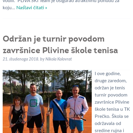
vodili. PLIVA SKI Team je osigurao atraktivnu ponudu za
koju…
Nastavi čitati »
Održan je turnir povodom
završnice Plivine škole tenisa
21. studenoga 2018.
by
Nikola Kolovrat
I ove godine,
druge zaredom,
održan je tenis
turnir povodom
završnice Plivine
škole tenisa u TK
Prečko. Škola se
održavala od
sredine rujna i