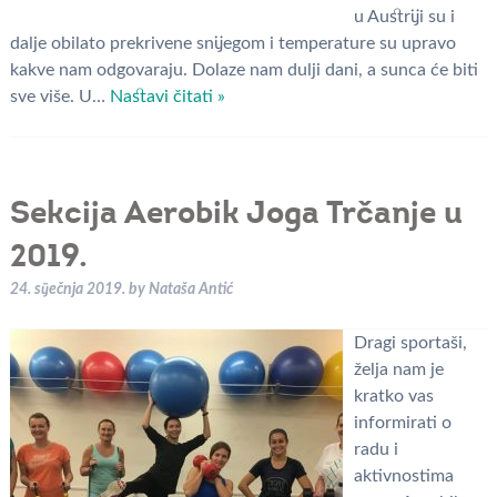
u Austriji su i
dalje obilato prekrivene snijegom i temperature su upravo
kakve nam odgovaraju. Dolaze nam dulji dani, a sunca će biti
sve više. U…
Nastavi čitati »
Sekcija Aerobik Joga Trčanje u
2019.
24. siječnja 2019.
by
Nataša Antić
Dragi sportaši,
želja nam je
kratko vas
informirati o
radu i
aktivnostima