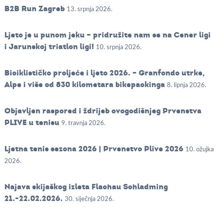
B2B Run Zagreb
13. srpnja 2026.
Ljeto je u punom jeku – pridružite nam se na Cener ligi
i Jarunskoj triatlon ligi!
10. srpnja 2026.
Biciklističko proljeće i ljeto 2026. – Granfondo utrke,
Alpe i više od 830 kilometara bikepackinga
8. lipnja 2026.
Objavljen raspored i ždrijeb ovogodišnjeg Prvenstva
PLIVE u tenisu
9. travnja 2026.
Ljetna tenis sezona 2026 | Prvenstvo Plive 2026
10. ožujka
2026.
Najava skijaškog izleta Flachau Schladming
21.-22.02.2026.
30. siječnja 2026.