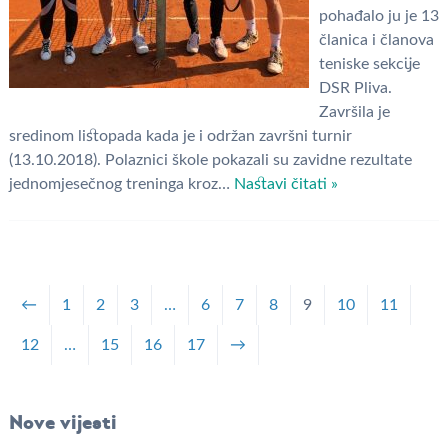
pohađalo ju je 13
članica i članova
teniske sekcije
DSR Pliva.
Završila je
sredinom listopada kada je i održan završni turnir
(13.10.2018). Polaznici škole pokazali su zavidne rezultate
jednomjesečnog treninga kroz…
Nastavi čitati »
←
1
2
3
…
6
7
8
9
10
11
12
…
15
16
17
→
Nove vijesti