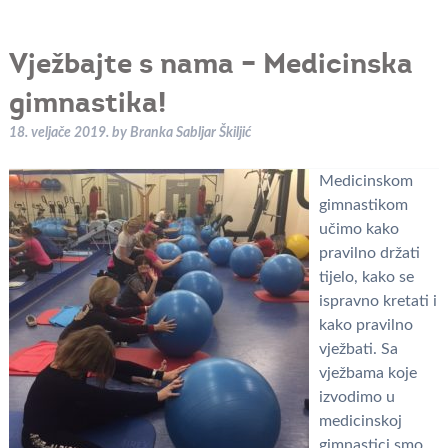
Vježbajte s nama – Medicinska
gimnastika!
18. veljače 2019.
by
Branka Sabljar Škiljić
Medicinskom
gimnastikom
učimo kako
pravilno držati
tijelo, kako se
ispravno kretati i
kako pravilno
vježbati. Sa
vježbama koje
izvodimo u
medicinskoj
gimnastici smo