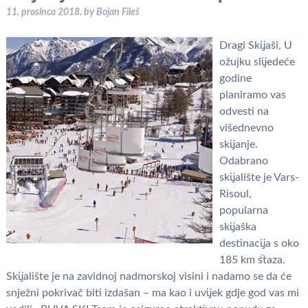
11. prosinca 2018.
by
Bojan Fileš
Dragi Skijaši, U
ožujku slijedeće
godine
planiramo vas
odvesti na
višednevno
skijanje.
Odabrano
skijalište je Vars-
Risoul,
popularna
skijaška
destinacija s oko
185 km staza.
Skijalište je na zavidnoj nadmorskoj visini i nadamo se da će
snježni pokrivač biti izdašan – ma kao i uvijek gdje god vas mi