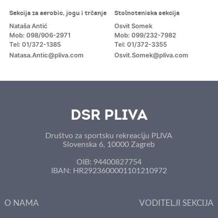
Sekcija za aerobic, jogu i trčanje
Stolnoteniska sekcija
Nataša Antić
Osvit Somek
Mob: 098/906-2971
Mob: 099/232-7982
Tel: 01/372-1385
Tel: 01/372-3355
Natasa.Antic@pliva.com
Osvit.Somek@pliva.com
m
DSR PLIVA
Društvo za sportsku rekreaciju PLIVA
Slovenska 6, 10000 Zagreb
OIB: 94400827754
IBAN: HR2923600001101210972
O NAMA
VODITELJI SEKCIJA