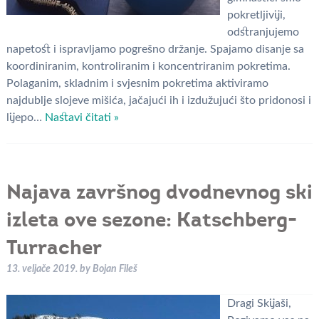
pokretljiviji,
odstranjujemo
napetost i ispravljamo pogrešno držanje. Spajamo disanje sa
koordiniranim, kontroliranim i koncentriranim pokretima.
Polaganim, skladnim i svjesnim pokretima aktiviramo
najdublje slojeve mišića, jačajući ih i izdužujući što pridonosi i
lijepo…
Nastavi čitati »
Najava završnog dvodnevnog ski
izleta ove sezone: Katschberg-
Turracher
13. veljače 2019.
by
Bojan Fileš
Dragi Skijaši,