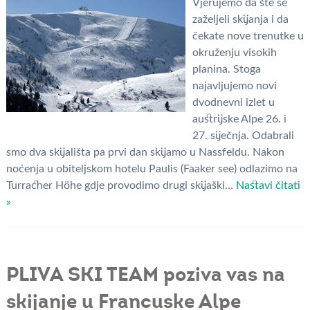
Vjerujemo da ste se
zaželjeli skijanja i da
čekate nove trenutke u
okruženju visokih
planina. Stoga
najavljujemo novi
dvodnevni izlet u
austrijske Alpe 26. i
27. siječnja. Odabrali
smo dva skijališta pa prvi dan skijamo u Nassfeldu. Nakon
noćenja u obiteljskom hotelu Paulis (Faaker see) odlazimo na
Turracher Höhe gdje provodimo drugi skijaški…
Nastavi čitati
»
PLIVA SKI TEAM poziva vas na
skijanje u Francuske Alpe