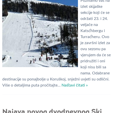
Pozivamo vas na
izlet skijaške
sekcije koji će se
održati 23. i 24.
veljače na
Katschbergu i
Turracheru. Ovo
je završni izlet za
ovu sezonu pa
vjerujem da će se
pridružiti i oni
koji nisu bili sa
nama. Odabrane
destinacije su ponajbolje u Koruškoj, snježni uvjeti su odlični.
Više o detaljima puta pročitajte…
Nastavi čitati »
Najava novog dvodnevnog Ski