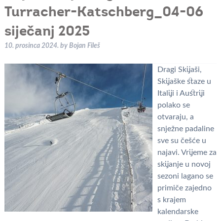
Turracher-Katschberg_04-06
siječanj 2025
10. prosinca 2024.
by
Bojan Fileš
Dragi Skijaši,
Skijaške staze u
Italiji i Austriji
polako se
otvaraju, a
snježne padaline
sve su češće u
najavi. Vrijeme za
skijanje u novoj
sezoni lagano se
primiče zajedno
s krajem
kalendarske