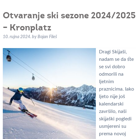
Otvaranje ski sezone 2024/2025
– Kronplatz
10. rujna 2024.
by
Bojan Fileš
Dragi Skijaši,
nadam se da ste
se svi dobro
odmorili na
ljetnim
praznicima. Iako
ljeto nije još
kalendarski
završilo, naši
skijaški pogledi
usmjereni su
prema novoj