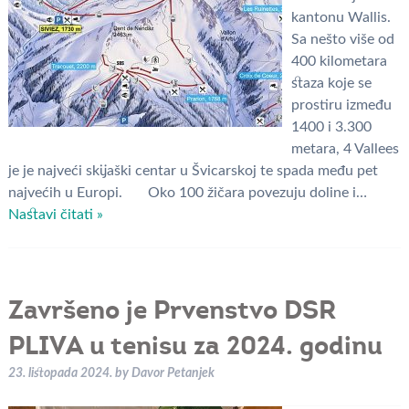
kantonu Wallis.
Sa nešto više od
400 kilometara
staza koje se
prostiru između
1400 i 3.300
metara, 4 Vallees
je je najveći skijaški centar u Švicarskoj te spada među pet
najvećih u Europi. Oko 100 žičara povezuju doline i…
Nastavi čitati »
Završeno je Prvenstvo DSR
PLIVA u tenisu za 2024. godinu
23. listopada 2024.
by
Davor Petanjek