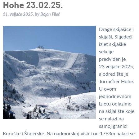
Hohe 23.02.25.
11. veljače 2025.
by
Bojan Fileš
Drage skijašice i
skijaši, Slijedeći
izlet skijaške
sekcije
predviđen je
23.veljače 2025,
a odredište je
Turracher Höhe.
U ovom
jednodnevnom
izletu odlazimo
na skijalište koje
se nalazi na
samoj granici
Koruške i Štajerske. Na nadmorskoj visini od 1763m nalazi se