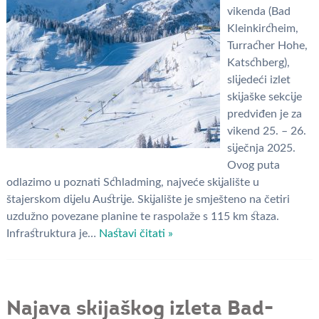
vikenda (Bad
Kleinkircheim,
Turracher Hohe,
Katschberg),
slijedeći izlet
skijaške sekcije
predviđen je za
vikend 25. – 26.
siječnja 2025.
Ovog puta
odlazimo u poznati Schladming, najveće skijalište u
štajerskom dijelu Austrije. Skijalište je smješteno na četiri
uzdužno povezane planine te raspolaže s 115 km staza.
Infrastruktura je…
Nastavi čitati »
Najava skijaškog izleta Bad-