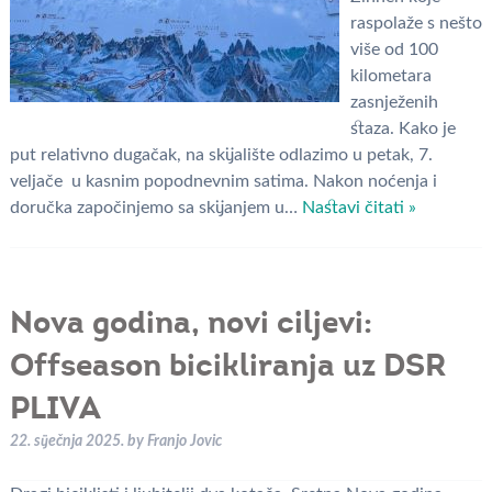
raspolaže s nešto
više od 100
kilometara
zasnježenih
staza. Kako je
put relativno dugačak, na skijalište odlazimo u petak, 7.
veljače u kasnim popodnevnim satima. Nakon noćenja i
doručka započinjemo sa skijanjem u…
Nastavi čitati »
Nova godina, novi ciljevi:
Offseason bicikliranja uz DSR
PLIVA
22. siječnja 2025.
by
Franjo Jovic