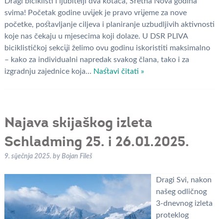
Dragi biciklisti i ljubitelji dva kotača, Sretna Nova godina
svima! Početak godine uvijek je pravo vrijeme za nove
početke, postavljanje ciljeva i planiranje uzbudljivih aktivnosti
koje nas čekaju u mjesecima koji dolaze. U DSR PLIVA
biciklističkoj sekciji želimo ovu godinu iskoristiti maksimalno
– kako za individualni napredak svakog člana, tako i za
izgradnju zajednice koja…
Nastavi čitati »
Najava skijaškog izleta
Schladming 25. i 26.01.2025.
9. siječnja 2025.
by
Bojan Fileš
Dragi Svi, nakon
našeg odličnog
3-dnevnog izleta
proteklog