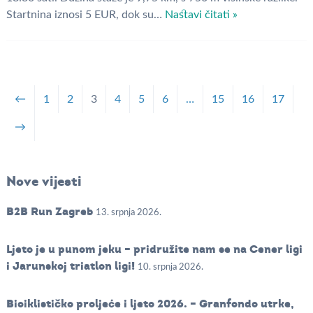
Startnina iznosi 5 EUR, dok su…
Nastavi čitati »
←
1
2
3
4
5
6
…
15
16
17
→
Nove vijesti
B2B Run Zagreb
13. srpnja 2026.
Ljeto je u punom jeku – pridružite nam se na Cener ligi
i Jarunskoj triatlon ligi!
10. srpnja 2026.
Biciklističko proljeće i ljeto 2026. – Granfondo utrke,