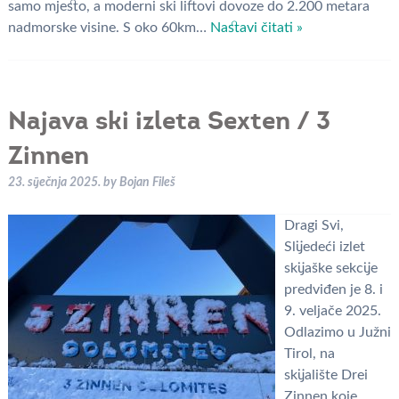
samo mjesto, a moderni ski liftovi dovoze do 2.200 metara
nadmorske visine. S oko 60km…
Nastavi čitati »
Najava ski izleta Sexten / 3
Zinnen
23. siječnja 2025.
by
Bojan Fileš
Dragi Svi,
Slijedeći izlet
skijaške sekcije
predviđen je 8. i
9. veljače 2025.
Odlazimo u Južni
Tirol, na
skijalište Drei
Zinnen koje