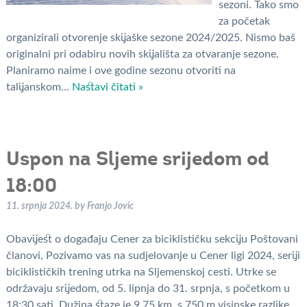
sezoni. Tako smo
za početak
organizirali otvorenje skijaške sezone 2024/2025. Nismo baš
originalni pri odabiru novih skijališta za otvaranje sezone.
Planiramo naime i ove godine sezonu otvoriti na
talijanskom…
Nastavi čitati »
Uspon na Sljeme srijedom od
18:00
11. srpnja 2024.
by
Franjo Jovic
Obavijest o događaju Cener za biciklističku sekciju Poštovani
članovi, Pozivamo vas na sudjelovanje u Cener ligi 2024, seriji
biciklističkih trening utrka na Sljemenskoj cesti. Utrke se
održavaju srijedom, od 5. lipnja do 31. srpnja, s početkom u
18:30 sati. Dužina staze je 9,75 km, s 750 m visinske razlike.