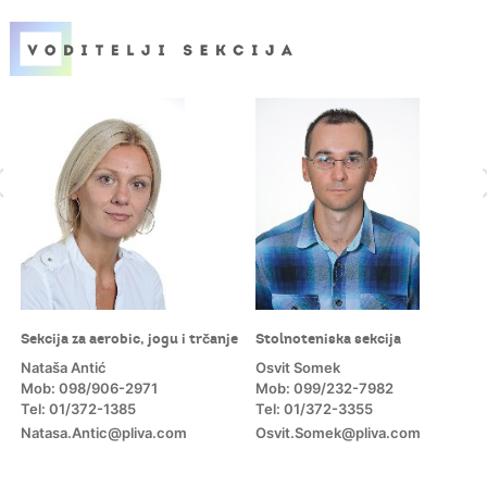
Sekcija za aerobic, jogu i trčanje
Stolnoteniska sekcija
Nataša Antić
Osvit Somek
Mob: 098/906-2971
Mob: 099/232-7982
Tel: 01/372-1385
Tel: 01/372-3355
Natasa.Antic@pliva.com
Osvit.Somek@pliva.com
m