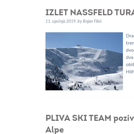
IZLET NASSFELD TU
11. siječnja 2019.
by
Bojan Fileš
Drag
tre
dvod
dva
obi
Höh
PLIVA SKI TEAM poziva
Alpe