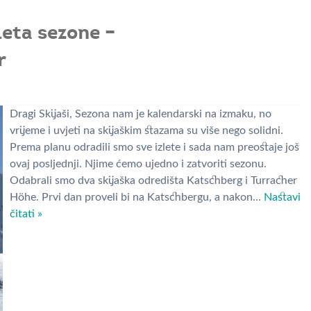
leta sezone –
r
Dragi Skijaši, Sezona nam je kalendarski na izmaku, no
vrijeme i uvjeti na skijaškim stazama su više nego solidni.
Prema planu odradili smo sve izlete i sada nam preostaje još
ovaj posljednji. Njime ćemo ujedno i zatvoriti sezonu.
Odabrali smo dva skijaška odredišta Katschberg i Turracher
Höhe. Prvi dan proveli bi na Katschbergu, a nakon…
Nastavi
čitati »