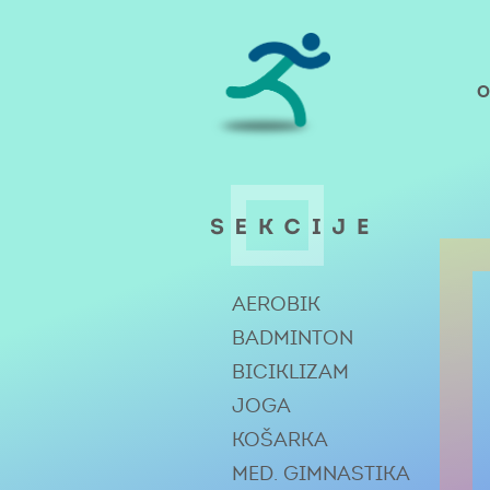
AEROBIK
BADMINTON
BICIKLIZAM
JOGA
KOŠARKA
MED. GIMNASTIKA