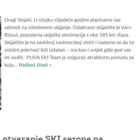
Dragi Skijaši, U ožujku slijedeće godine planiramo vas
odvesti na višednevno skijanje. Odabrano skijalište je Vars-
Risoul, popularna skijaška destinacija s oko 185 km staza.
Skijalište je na zavidnoj nadmorskoj visini i nadamo se da će
snježni pokrivač biti izdašan – ma kao i uvijek gdje god vas
mi vodili. PLIVA SKI Team je osigurao atraktivnu ponudu za
koju…
Nastavi čitati »
o otvaranje SKI sezone na