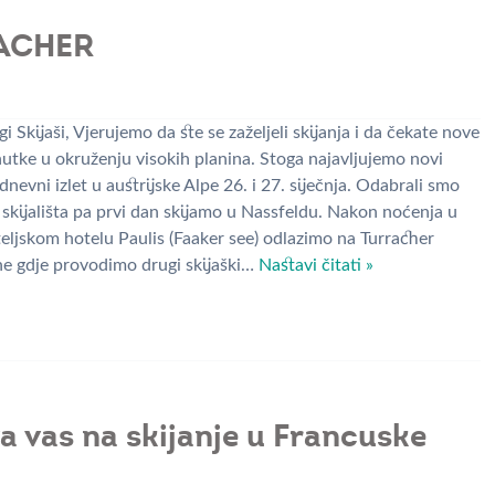
RACHER
i Skijaši, Vjerujemo da ste se zaželjeli skijanja i da čekate nove
nutke u okruženju visokih planina. Stoga najavljujemo novi
nevni izlet u austrijske Alpe 26. i 27. siječnja. Odabrali smo
 skijališta pa prvi dan skijamo u Nassfeldu. Nakon noćenja u
teljskom hotelu Paulis (Faaker see) odlazimo na Turracher
e gdje provodimo drugi skijaški…
Nastavi čitati »
 vas na skijanje u Francuske