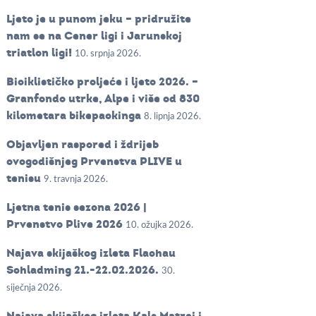
Ljeto je u punom jeku – pridružite
nam se na Cener ligi i Jarunskoj
triatlon ligi!
10. srpnja 2026.
Biciklističko proljeće i ljeto 2026. –
Granfondo utrke, Alpe i više od 830
kilometara bikepackinga
8. lipnja 2026.
Objavljen raspored i ždrijeb
ovogodišnjeg Prvenstva PLIVE u
tenisu
9. travnja 2026.
Ljetna tenis sezona 2026 |
Prvenstvo Plive 2026
10. ožujka 2026.
Najava skijaškog izleta Flachau
Schladming 21.-22.02.2026.
30.
siječnja 2026.
Najava skijaškog izleta Kals Matrei i