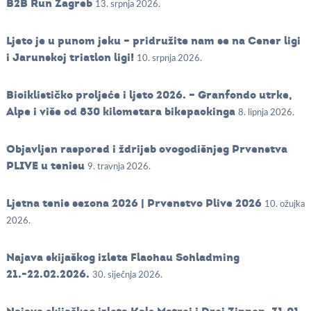
B2B Run Zagreb
13. srpnja 2026.
Ljeto je u punom jeku – pridružite nam se na Cener ligi
i Jarunskoj triatlon ligi!
10. srpnja 2026.
Biciklističko proljeće i ljeto 2026. – Granfondo utrke,
Alpe i više od 830 kilometara bikepackinga
8. lipnja 2026.
Objavljen raspored i ždrijeb ovogodišnjeg Prvenstva
PLIVE u tenisu
9. travnja 2026.
Ljetna tenis sezona 2026 | Prvenstvo Plive 2026
10. ožujka
2026.
Najava skijaškog izleta Flachau Schladming
21.-22.02.2026.
30. siječnja 2026.