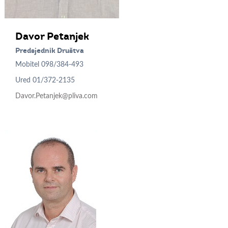
Davor
Petanjek
Predsjednik Društva
Mobitel
098/384-493
Ured
01/372-2135
Davor.Petanjek@pliva.com