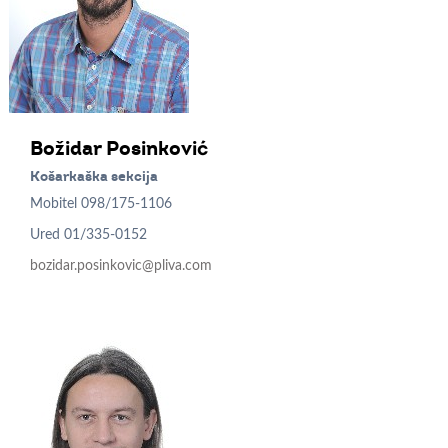
Božidar
Posinković
Košarkaška sekcija
Mobitel
098/175-1106
Ured
01/335-0152
bozidar.posinkovic@pliva.com