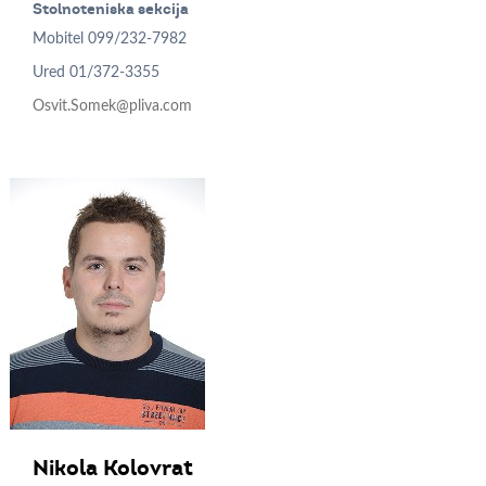
Stolnoteniska sekcija
Mobitel
099/232-7982
Ured
01/372-3355
Osvit.Somek@pliva.com
Nikola
Kolovrat