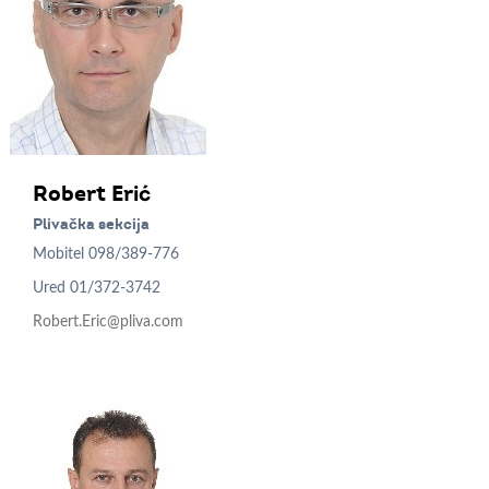
Robert
Erić
Plivačka sekcija
Mobitel
098/389-776
Ured
01/372-3742
Robert.Eric@pliva.com