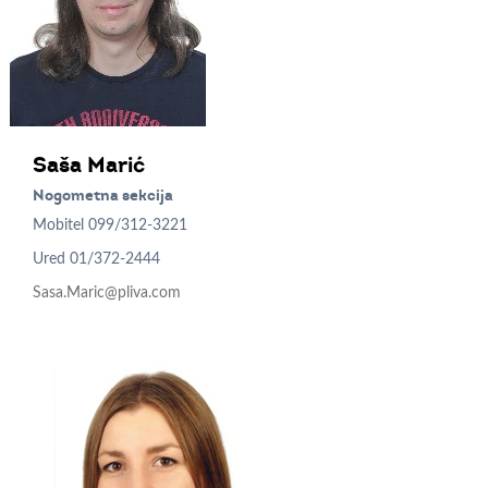
Saša
Marić
Nogometna sekcija
Mobitel
099/312-3221
Ured
01/372-2444
Sasa.Maric@pliva.com