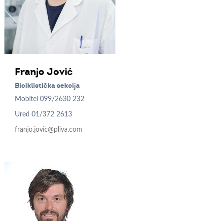
Franjo
Jović
Biciklistička sekcija
Mobitel
099/2630 232
Ured
01/372 2613
franjo.jovic@pliva.com