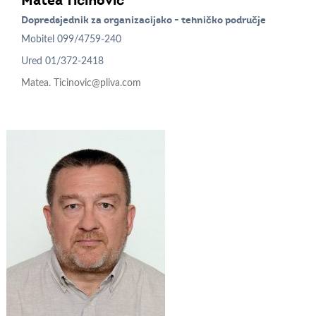
Matea
Tičinović
Dopredsjednik za organizacijsko - tehničko područje
Mobitel
099/4759-240
Ured
01/372-2418
Matea. Ticinovic@pliva.com