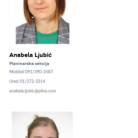
Anabela
Ljubić
Planinarska sekcija
Mobitel
091/390-3587
Ured
01/372-3314
anabela.ljubic@pliva.com