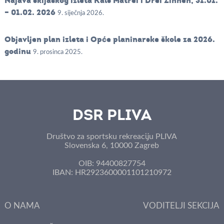
Najava skijaškog izleta Kals Matrei i Drei Zinnen, 31.01.
– 01.02. 2026
9. siječnja 2026.
Objavljen plan izleta i Opće planinarske škole za 2026.
godinu
9. prosinca 2025.
DSR PLIVA
Društvo za sportsku rekreaciju PLIVA
Slovenska 6, 10000 Zagreb
OIB: 94400827754
IBAN: HR2923600001101210972
O NAMA
VODITELJI SEKCIJA