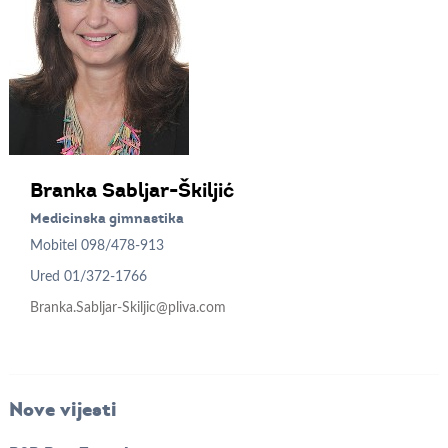
Branka
Sabljar-Škiljić
Medicinska gimnastika
Mobitel
098/478-913
Ured
01/372-1766
Branka.Sabljar-Skiljic@pliva.com
Nove vijesti