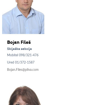
Bojan
Fileš
Skijaška sekcija
Mobitel
098/321-476
Ured
01/372-1587
Bojan.Files@pliva.com