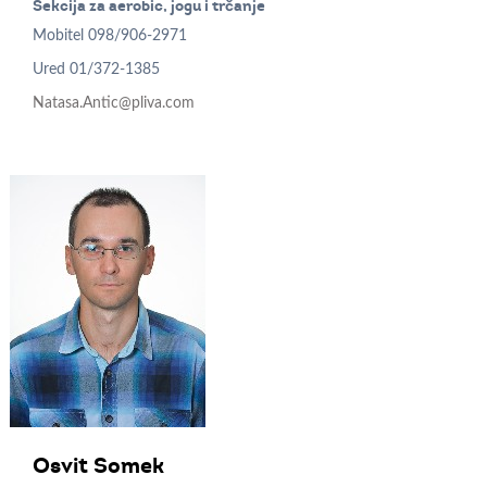
Sekcija za aerobic, jogu i trčanje
Mobitel
098/906-2971
Ured
01/372-1385
Natasa.Antic@pliva.com
Osvit
Somek